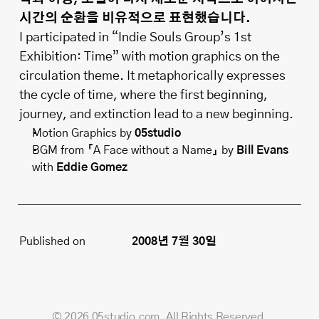
시간의 순환을 비유적으로 표현했습니다.
I participated in “Indie Souls Group’s 1st 
Exhibition: Time” with motion graphics on the 
circulation theme. It metaphorically expresses 
the cycle of time, where the first beginning, 
journey, and extinction lead to a new beginning.
Motion Graphics by 
05studio
BGM from 
「
A Face without a Name
」
 by 
Bill Evans
with 
Eddie Gomez
Published on
2008년 7월 30일
© 2026 05studio.com, All Rights Reserved.